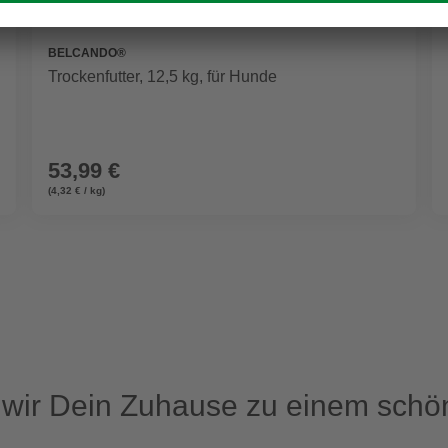
BELCANDO®
Trockenfutter, 12,5 kg, für Hunde
53,99 €
(4,32 € / kg)
ir Dein Zuhause zu einem schön