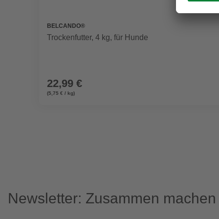
BELCANDO®
Trockenfutter, 4 kg, für Hunde
22,99 €
(5,75 € / kg)
Newsletter: Zusammen machen w