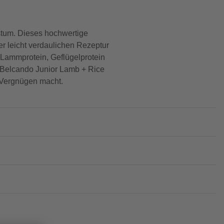
stum. Dieses hochwertige
er leicht verdaulichen Rezeptur
 Lammprotein, Geflügelprotein
t Belcando Junior Lamb + Rice
m Vergnügen macht.