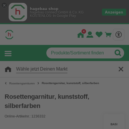
hagebau shop
Anzeigen
hagebau connect GmbH & Co. KG
KOSTENLOS- In Google Play
Wähle jetzt Deinen Markt
Rosettengarnitur, kunststoff, silberfarben
Rosettengarnituren
Rosettengarnitur, kunststoff,
silberfarben
Online-Artikelnr.: 1236332
BASI