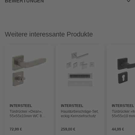
BEWERTUNGEN
Weitere interessante Produkte
INTERSTEEL
INTERSTEEL
INTERSTEEL
Türdrücker »Dean«,
Haustürbeschläge-Set,
Türdrücker »
55x55x10mm WC 8
eckig Kernziehschutz
55x55x10 mm
mm stift
Rosetten
72,99 €
259,00 €
44,99 €