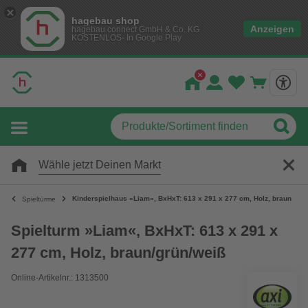
hagebau shop
Anzeigen
hagebau connect GmbH & Co. KG
KOSTENLOS- In Google Play
Wähle jetzt Deinen Markt
Kinderspielhaus »Liam«, BxHxT: 613 x 291 x 277 cm, Holz, braun/grü
Spieltürme
Spielturm »Liam«, BxHxT: 613 x 291 x
277 cm, Holz, braun/grün/weiß
Online-Artikelnr.: 1313500