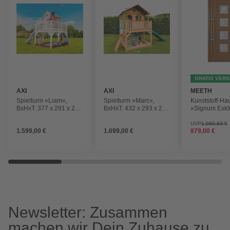
GRATIS VER
AXI
AXI
MEETH
Spielturm »Liam«,
Spielturm »Marc«,
Kunststoff-Ha
BxHxT: 377 x 291 x 255
BxHxT: 432 x 293 x 212
»Signum Exkl
cm, Holz, braun/weiß
cm, Holz, braun/grün
satiniertes Gl
oak, nach Inn
UVP
1.060,83 €
1.599,00 €
1.699,00 €
879,00 €
öffnend
Newsletter: Zusammen
machen wir Dein Zuhause zu