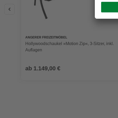
ANGERER FREIZEITMÖBEL
Hollywoodschaukel »Motion Zip«, 3-Sitzer, inkl.
Auflagen
ab
1.149,00 €