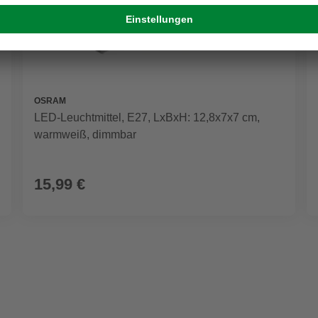
OSRAM
LED-Leuchtmittel, E27, LxBxH: 12,8x7x7 cm,
warmweiß, dimmbar
15,99 €