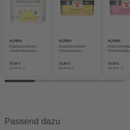
ALPINA
ALPINA
ALPINA
Dispersionsfarbe
Dispersionsfarbe
Dispersionsfa
»Farbenfreunde«,
»Farbrezepte«,
»Farbrezepte«
Bienengelb, matt
Sommerzeit, matt
Pink, matt
35,99 €
16,99 €
16,99 €
(14,40 € / l)
(16,99 € / l)
(16,99 € / l)
Passend dazu