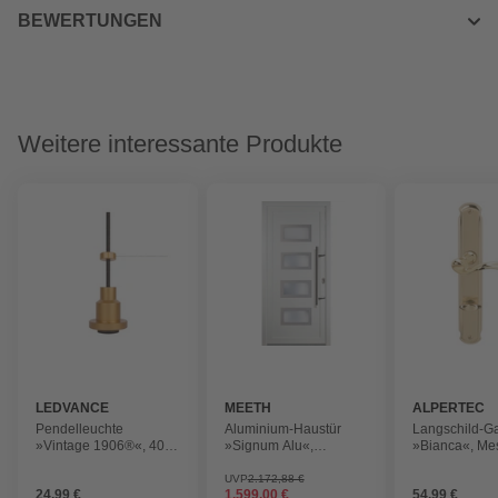
BEWERTUNGEN
Weitere interessante Produkte
LEDVANCE
MEETH
ALPERTEC
Pendelleuchte
Aluminium-Haustür
Langschild-Ga
»Vintage 1906®«, 40
»Signum Alu«,
»Bianca«, Me
W, goldfarben
satiniertes Glas, weiß,
nach Innen öffnend,
UVP
2.172,88 €
24,99 €
1.599,00 €
54,99 €
ohne Türgriff