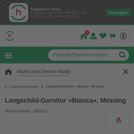
hagebau shop
Anzeigen
hagebau connect GmbH & Co. KG
KOSTENLOS- In Google Play
Wähle jetzt Deinen Markt
Langschild-Garnitur »Bianca«, Messing
Langschildgarnituren
Langschild-Garnitur »Bianca«, Messing
Online-Artikelnr.: 1062625