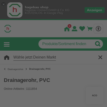
hagebau shop
Anzeigen
hagebau connect GmbH & Co. KG
KOSTENLOS- In Google Play
Wähle jetzt Deinen Markt
Drainagerohr, PVC
Drainagerohre
Drainagerohr, PVC
Online-Artikelnr.: 1111854
ACO