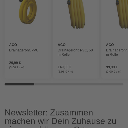
ACO
ACO
ACO
Drainagerohr, PVC
Drainagerohr, PVC, 50
Drainagerohr,
m Rolle
m Rolle
29,99 €
149,00 €
99,99 €
(3,00 € / m)
(2,98 € / m)
(2,00 € / m)
Newsletter: Zusammen
machen wir Dein Zuhause zu