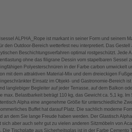
ssel ALPHA_Rope ist markant in seiner Form und seinem Mate
ür den Outdoor-Bereich wetterfest neu interpretiert. Das Gestel
olytischen Beschichtungsverfahren optimal rostgeschützt. Jede A
mentlastung ohne das filigrane Dessin vom stapelbaren Sessel z
ingfähigen Polyesterschnüren in der Farbe carbon umwickelt u
on mit dem attraktiven Material-Mix und dem dreieckigen Fußge
eingeschränkter Einsatz im Objekt- und Gastronomie-Bereich ist 
d langlebiger Begleiter auf jeder Terrasse, auf dem Balkon oder
e max. Belastbarkeit beträgt 110 kg, das Gewicht ca. 5,1 kg. 
entisch Alpha eine angenehme Größe für unterschiedliche Zweck
 sommerliches Buffet hat darauf Platz. Die sachlich moderne Fo
 und an dem Sie lange Freude haben werden. Der Glastisch Alpha 
st sich aber auch sehr gut zu vielen anderen Sitzmöbeln von A
 Die Tischplatte aus Sicherheitsglas ist in der Farbe Cemento 