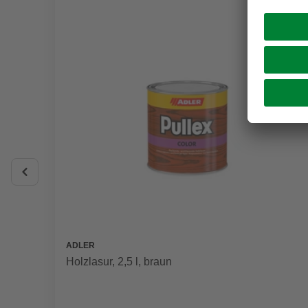
ADLER
Holzlasur, 2,5 l, braun