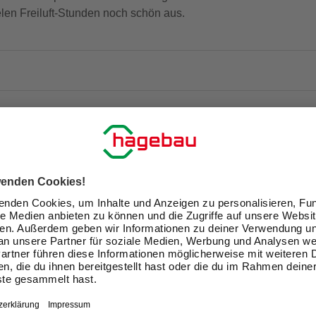
len Freiluft-Stunden noch schön aus.