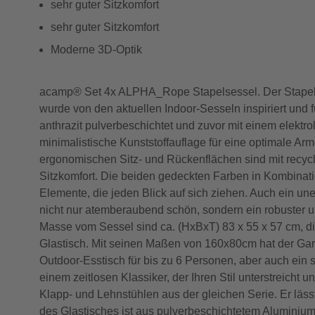
sehr guter Sitzkomfort
sehr guter Sitzkomfort
Moderne 3D-Optik
acamp® Set 4x ALPHA_Rope Stapelsessel. Der Stapelse
wurde von den aktuellen Indoor-Sesseln inspiriert und f
anthrazit pulverbeschichtet und zuvor mit einem elektr
minimalistische Kunststoffauflage für eine optimale Ar
ergonomischen Sitz- und Rückenflächen sind mit recycl
Sitzkomfort. Die beiden gedeckten Farben in Kombinati
Elemente, die jeden Blick auf sich ziehen. Auch ein un
nicht nur atemberaubend schön, sondern ein robuster un
Masse vom Sessel sind ca. (HxBxT) 83 x 55 x 57 cm, di
Glastisch. Mit seinen Maßen von 160x80cm hat der Gart
Outdoor-Esstisch für bis zu 6 Personen, aber auch ein
einem zeitlosen Klassiker, der Ihren Stil unterstreicht
Klapp- und Lehnstühlen aus der gleichen Serie. Er läs
des Glastisches ist aus pulverbeschichtetem Aluminium.