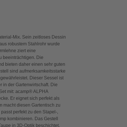
rial-Mix. Sein zeitloses Dessin
l aus robustem Stahlrohr wurde
rmlehne ziert eine
u beeinträchtigen. Die
nd bieten daher einen sehr guten
stell sind aufmerksamkeitsstarke
gewährleistet. Dieser Sessel ist
 in der Gartenwirtschaft. Die
Im Set mit: acamp® ALPHA
e. Er eignet sich perfekt als
rm macht diesen Gartentisch zu
passt perfekt zu den Stapel-,
camp kombinieren. Das Gestell
Taupe in 3D-Optik beschichtet.