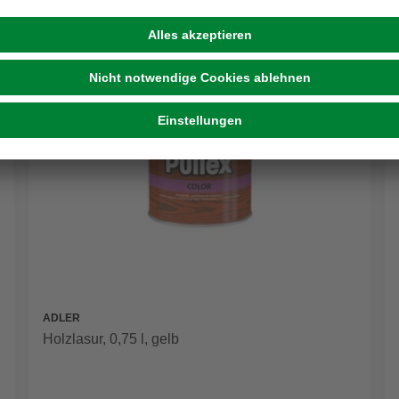
ADLER
Holzlasur, 0,75 l, gelb