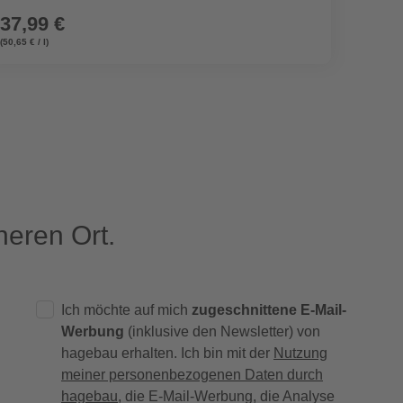
37,99 €
42,9
(50,65 € / l)
(57,32 € / 
eren Ort.
Ich möchte auf mich
zugeschnittene E-Mail-
Werbung
(inklusive den Newsletter) von
hagebau erhalten. Ich bin mit der
Nutzung
meiner personenbezogenen Daten durch
hagebau
, die E-Mail-Werbung, die Analyse