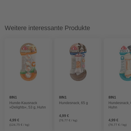
Weitere interessante Produkte
8IN1
8IN1
8IN1
Hunde-Kausnack
Hundesnack, 65 g
Hundesnack, 
»Delights«, 53 g, Huhn
Huhn
4,99 €
4,99 €
4,99 €
(76,77 € / kg)
(124,75 € / kg)
(76,77 € / kg)