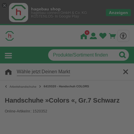
hagebau shop
Anzeigen
hagebau connect GmbH & Co. KG
KOSTENLOS- In Google Play
Wähle jetzt Deinen Markt
6419320 - Handschuh COLORS
Arbeitshandschuhe
Handschuhe »Colors «, Gr.7 Schwarz
Online-Artikelnr.: 1520352