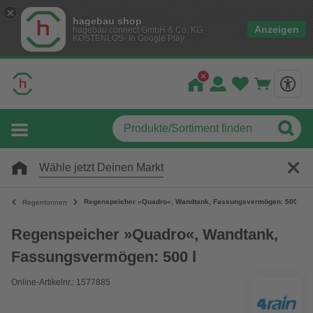
hagebau shop
Anzeigen
hagebau connect GmbH & Co. KG
KOSTENLOS- In Google Play
Wähle jetzt Deinen Markt
Regenspeicher »Quadro«, Wandtank, Fassungsvermögen: 500 l
Regentonnen
Regenspeicher »Quadro«, Wandtank,
Fassungsvermögen: 500 l
Online-Artikelnr.: 1577885