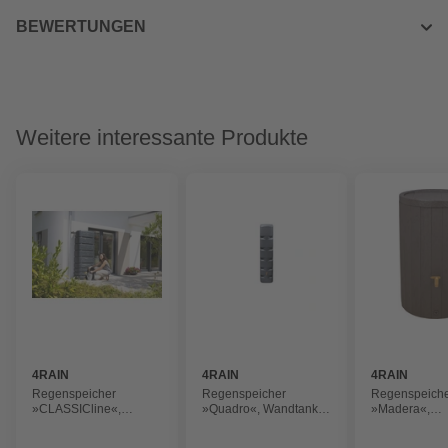
BEWERTUNGEN
Weitere interessante Produkte
4RAIN
4RAIN
4RAIN
Regenspeicher
Regenspeicher
Regenspeich
»CLASSICline«,
»Quadro«, Wandtank,
»Madera«,
Wandtank, 500l, grau
Fassungsvermögen:
Fassungsver
270 l
400 l