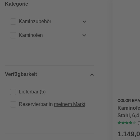
Kategorie
Kaminzubehör
Kaminöfen
Ofenrohre
(1)
Dauerbrandöfen
(1)
Natursteinöfen
(1)
Stahlkaminöfen
(4)
Verfügbarkeit
Lieferbar
(5)
COLOR EMA
Reservierbar in 
meinem Markt
Kaminofe
Stahl, 6,
(
1.149,0