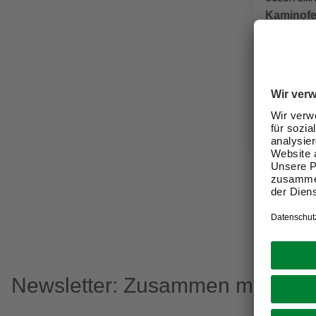
Kaminofe
Stahl, 7,
1.199,0
Verfügbark
lieferbar
Zustellung
Newsletter: Zusammen machen w