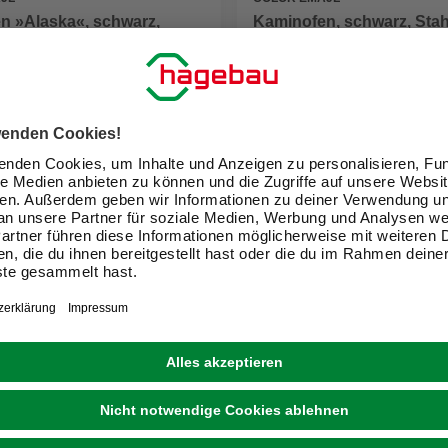
n »Alaska«, schwarz,
Kaminofen, schwarz, Stah
8 kW
0 €
999,00 €
eit im Markt prüfen
Verfügbarkeit im Markt prüfen
lieferbar
 10.08. - 12.08.
Zustellung 10.08. - 12.08.
1
ir Dein Zuhause zu einem schön