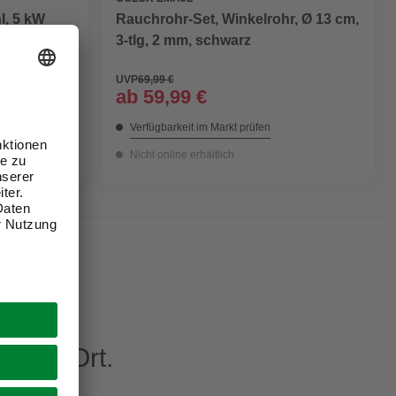
Rauchrohr-Set, Winkelrohr, Ø 13 cm,
l, 5 kW
3-tlg, 2 mm, schwarz
UVP
69,99 €
ab
59,99 €
Verfügbarkeit im Markt prüfen
Nicht online erhältlich
eren Ort.