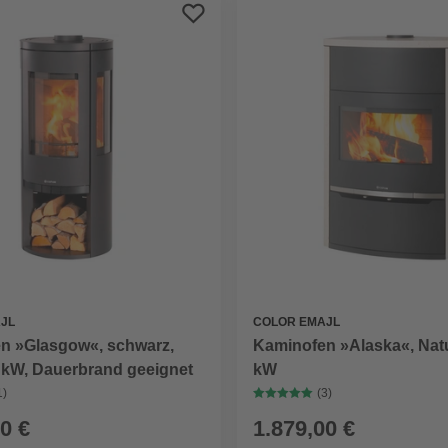
JL
COLOR EMAJL
n »Glasgow«, schwarz,
Kaminofen »Alaska«, Natu
4 kW, Dauerbrand geeignet
kW
1)
(3)
0 €
1.879,00 €