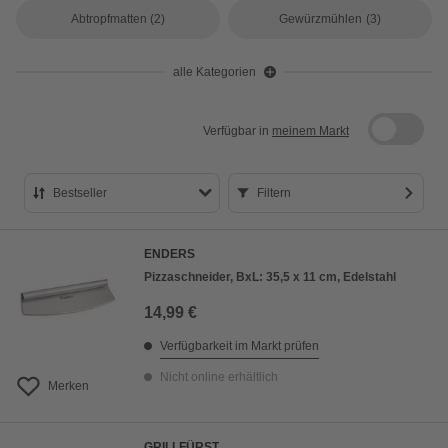
Abtropfmatten
(2)
Gewürzmühlen
(3)
alle Kategorien
Verfügbar in
meinem Markt
Bestseller
Filtern
Bestseller
ENDERS
Preis aufsteigend
Pizzaschneider, BxL: 35,5 x 11 cm, Edelstahl
Preis absteigend
14,99 €
Bewertung
Verfügbarkeit im Markt prüfen
Nicht online erhältlich
Merken
GRILLFÜRST