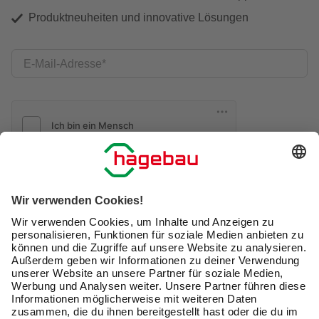
Produktneuheiten und innovative Lösungen
E-Mail-Adresse
Friendly Captcha
Ich möchte auf mich
zugeschnittene E-Mail-Werbung
(inklusive den Newsletter) von hagebau erhalten. Ich
bin mit der
Nutzung meiner personenbezogenen
Daten durch hagebau
, die E-Mail-Werbung, die
Analyse meines E-Mail-Umgangs sowie die
Zusammenführung und Analyse meiner Kaufdaten,
Coupons und Kartenvorteile umfasst, einverstanden.
Mein Einverständnis kann ich jederzeit widerrufen.
Nach Bestätigung meines Einverständnisses erhalte