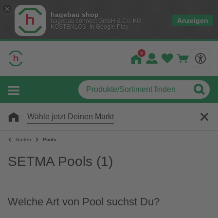
hagebau shop
Anzeigen
hagebau connect GmbH & Co. KG
KOSTENLOS- In Google Play
Wähle jetzt Deinen Markt
Garten
Pools
SETMA Pools
(1)
Welche Art von Pool suchst Du?