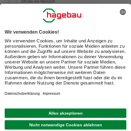
Friendly Captcha
Ich möchte auf mich
zugeschnittene E-Mail-Werbung
(inklusive den Newsletter) von hagebau erhalten. Ich
bin mit der
Nutzung meiner personenbezogenen
Daten durch hagebau
, die E-Mail-Werbung, die
Analyse meines E-Mail-Umgangs sowie die
Zusammenführung und Analyse meiner Kaufdaten,
Coupons und Kartenvorteile umfasst, einverstanden.
Mein Einverständnis kann ich jederzeit widerrufen.
Nach Bestätigung meines Einverständnisses erhalte
ich einen
10 € Willkommensgutschein
*.
Bitte beachte auch unsere
Datenschutzhinweise
.
JETZT ANMELDEN