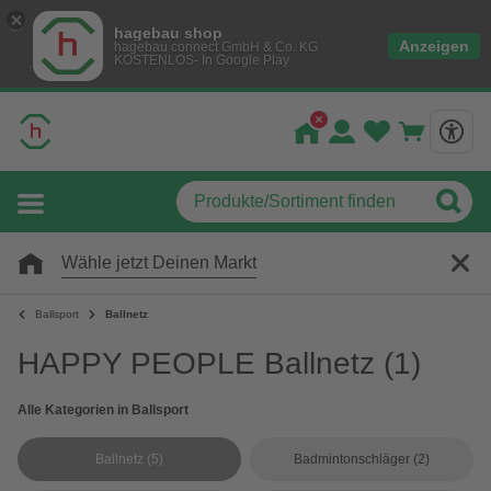
hagebau shop
Anzeigen
hagebau connect GmbH & Co. KG
KOSTENLOS- In Google Play
Wähle jetzt Deinen Markt
Ballsport
Ballnetz
HAPPY PEOPLE Ballnetz
(1)
Alle Kategorien in Ballsport
Ballnetz
(5)
Badmintonschläger
(2)