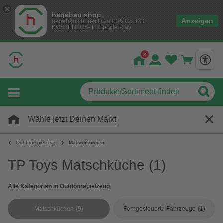
hagebau shop
Anzeigen
hagebau connect GmbH & Co. KG
KOSTENLOS- In Google Play
Wähle jetzt Deinen Markt
Outdoorspielzeug
Matschküchen
TP Toys Matschküche
(1)
Alle Kategorien in Outdoorspielzeug
Matschküchen
(9)
Ferngesteuerte Fahrzeuge
(1)