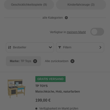
Geschicklichkeitsspiele
(9)
Kinderfahrzeuge
(3)
alle Kategorien
Verfügbar in
meinem Markt
Bestseller
Filtern
Bestseller
Marke:
TP Toys
Alle zurücksetzen
Preis aufsteigend
Preis absteigend
GRATIS VERSAND
Bewertung
TP TOYS
Matschküche, Holz, naturfarben
199,00 €
Verfügbarkeit im Markt prüfen