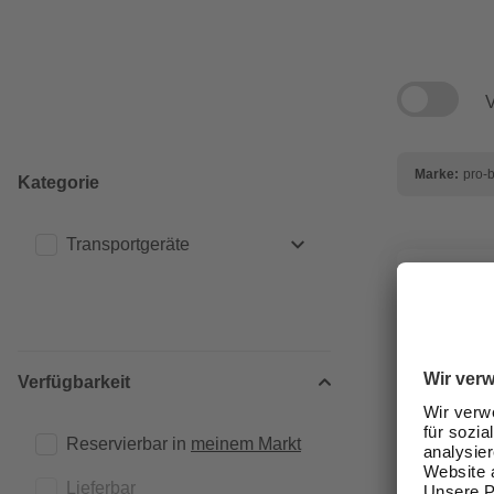
V
Marke:
pro-
Kategorie
Transportgeräte
Sackkarren
(1)
Verfügbarkeit
Reservierbar in 
meinem Markt
Lieferbar