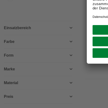
DAUERTIE
PRO-BAU-T
Einsatzbereich
Sackkarre
200 kg
Farbe
64,99 €
Verfügbark
Form
Nicht onli
Marke
Material
Preis