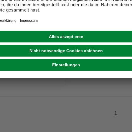
FPREIS
EC®
 »Basis Plus«, Tragkraft:
eit im Markt prüfen
ne erhältlich
1