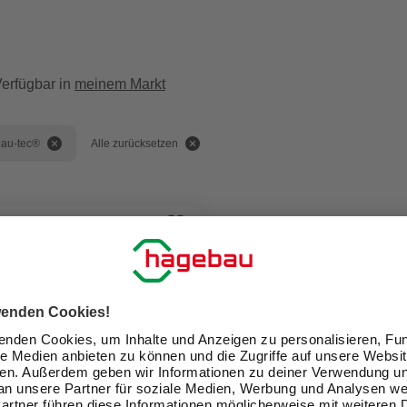
erfügbar in
meinem Markt
bau-tec®
Alle zurücksetzen