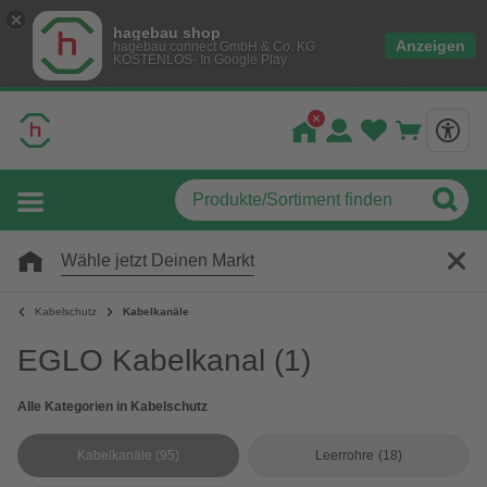
hagebau shop
Anzeigen
hagebau connect GmbH & Co. KG
KOSTENLOS- In Google Play
Wähle jetzt Deinen Markt
Kabelschutz
Kabelkanäle
EGLO Kabelkanal
(1)
Alle Kategorien in Kabelschutz
Kabelkanäle
(95)
Leerrohre
(18)