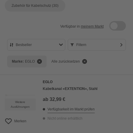
Zubehör für Kabelschutz
(30)
Verfügbar in
meinem Markt
Bestseller
Filtern
Bestseller
Marke:
EGLO
Alle zurücksetzen
Preis aufsteigend
Preis absteigend
EGLO
Bewertung
Kabelkanal »EXTENTION«, Stahl
ab
32,99 €
Weitere
Ausführungen
Verfügbarkeit im Markt prüfen
Nicht online erhältlich
Merken