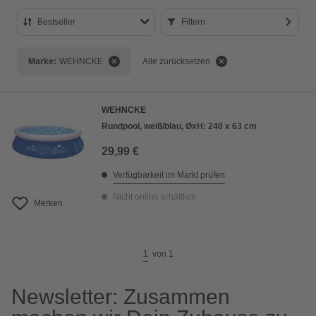
Bestseller
Filtern
Bestseller
Marke:
WEHNCKE
Alle zurücksetzen
Preis aufsteigend
Preis absteigend
WEHNCKE
Bewertung
Rundpool, weiß/blau, ØxH: 240 x 63 cm
29,99 €
Verfügbarkeit im Markt prüfen
Nicht online erhältlich
Merken
1
von
1
Newsletter: Zusammen