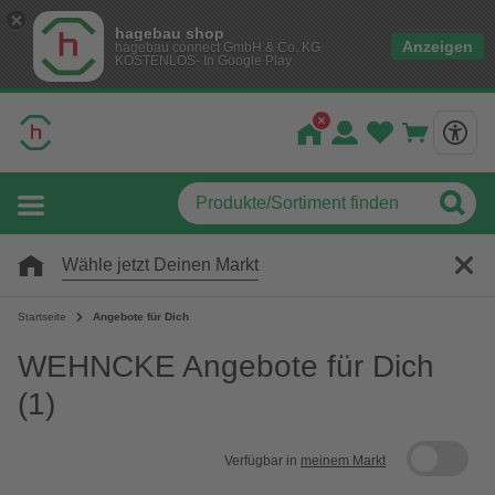
hagebau shop
Anzeigen
hagebau connect GmbH & Co. KG
KOSTENLOS- In Google Play
Wähle jetzt Deinen Markt
Startseite
Angebote für Dich
WEHNCKE Angebote für Dich
(1)
Verfügbar in
meinem Markt